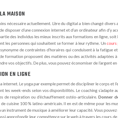
 LA MAISON
s nécessaire actuellement. L’ère du digital a bien changé divers a
t de disposer d’une connexion internet et d’un ordinateur afin d’y 
artie des individus les mieux inscrits aux formations en ligne, soi
ment les personnes qui souhaitent se former à leur rythme. Un
cours 
t synonyme de contraintes d’horaires qui conduisent à la fatigue et
es de formation proposent des matières ou des activités adaptées
teindre vos objectifs. De plus, vous pouvez économiser de l’argent e
ION EN LIGNE
a internet. Le yoga par exemple permet de discipliner le corps et l’
nt les week-ends selon vos disponibilités. Le coaching s’adapte a
ues de respiration ou d’échauffement ostéo-articulaire.
Donner de
de cuisine 100 % latino-américain. Il en est de même pour les musi
r à un instrument de musique à améliorer leur capacité. Vous pouvez
ssi approfondir leur compétence sur le web à travers les cours de