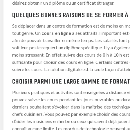
désirez obtenir un diplôme ou un certificat étranger.
QUELQUES BONNES RAISONS DE SE FORMER À
Se déplacer dans un centre de formation est de moins en moin
tout genre. Un
cours en ligne
a ses attraits, l’important es
afin de pouvoir travailler en même temps. Les salariés font p
soit leur poste requiert un diplôme spécifique. Il y a égale
moins stressant. En effet, suivre des cours de 8 h à 18 h es
suffisante pour choisir des cours en ligne. Certains centr
suivre les cours. La solution digitale est la seule façon d’at
CHOISIR PARMI UNE LARGE GAMME DE FORMAT
Plusieurs pratiques et activités sont enseignées à distance vi
pouvez suivre les cours pendant les jours ouvrables ou dura
derniers souhaitent s’évoluer dans la maîtrise des techniq
chefs cuisiniers. Vous pouvez par exemple choisir des cours 
d’aider les musiciens en herbe ou ceux qui savent déjà joue
connaît aucune limite. Les mordus de technologie peuvent au