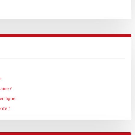
e
aine ?
en ligne
nte ?