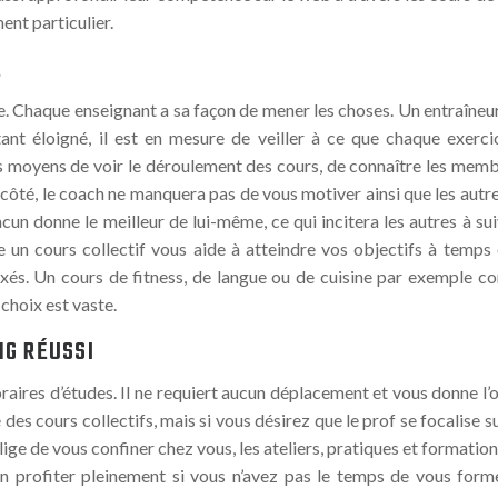
ent particulier.
E
 Chaque enseignant a sa façon de mener les choses. Un entraîneur
ant éloigné, il est en mesure de veiller à ce que chaque exercic
 moyens de voir le déroulement des cours, de connaître les membr
 côté, le coach ne manquera pas de vous motiver ainsi que les au
un donne le meilleur de lui-même, ce qui incitera les autres à suiv
e un cours collectif vous aide à atteindre vos objectifs à temps
ixés. Un cours de fitness, de langue ou de cuisine par exemple co
 choix est vaste.
NG RÉUSSI
horaires d’études. Il ne requiert aucun déplacement et vous donne l
des cours collectifs, mais si vous désirez que le prof se focalise su
ge de vous confiner chez vous, les ateliers, pratiques et formation 
en profiter pleinement si vous n’avez pas le temps de vous form